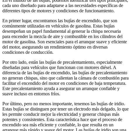
En el mundo de las bujías, podemos identificar tres tipos principales,
cada uno diseñado para adaptarse a las necesidades específicas de
diferentes tipos de motores y condiciones de funcionamiento.
En primer lugar, encontramos las bujías de encendido, que son
comúnmente utilizadas en vehículos de gasolina. Estas bujías
desempeñan un papel fundamental al generar la chispa necesaria
para encender la mezcla de aire y combustible en los cilindros del
motor de gasolina. Son esenciales para el arranque suave y eficiente
del motor, asegurando un rendimiento óptimo en diversas
condiciones de conducción.
Por otro lado, están las bujías de precalentamiento, especialmente
diseñadas para vehículos que funcionan con motores diésel. A
diferencia de las bujías de encendido, las bujías de precalentamiento
no generan chispas, sino que calientan la cámara de combustión para
facilitar el encendido del motor en condiciones de baja temperatura.
Este precalentamiento ayuda a asegurar un arranque confiable y
suave incluso en entornos fríos.
Por último, pero no menos importante, tenemos las bujías de iridio.
Estas bujías se distinguen por tener un electrodo más delgado, lo que
les permite conducir mejor la electricidad y generar chispas más
potentes y consistentes. Esta característica hace que el proceso de
encendido sea más eficiente y confiable, lo que resulta en un
arranque más rápido y suave del motor. Las bujías de iridio son una