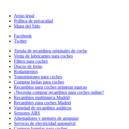
Aviso legal
Política de privacidad
Mapa del Sitio
Facebook
Twitter
Tienda de recambios originales de coche
Venta de lubricantes para coches
Filtros para coches
Discos de freno
Rodamientos
Transmisiones para coches
Comprar bujías para coches
Recambios para coches primeras marcas
¿Necesita comprar recambios para coches online?
Recambios multimarca Madrid
Recambios para coches Madrid
Variedad de recambios asiáticos
Sensores ABS
Alternadores y motores de arranque
Servicio de electricidad automóvil
Comprar baterías para coches