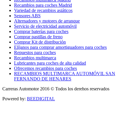
Recambios para coches Madrid
Variedad de recambios asiáticos
Sensores ABS
Alternadores y motores de arranque
Servicio de electricidad automóvil
Comprar baterías para coches
Comprar pastillas de freno
Comprar Kit de distribución
Elíjanos para comprar amortiguadores para coches
Repuestos para coches
Recambios multimarca
Lubricantes para coches de alta calidad
Ofrecemos recambios para coches
RECAMBIOS MULTIMARCA AUTOMÓVIL SAN
FERNANDO DE HENARES
Carreras Automotor 2016 © Todos los derehos reservados
Powered by:
BEEDIGITAL